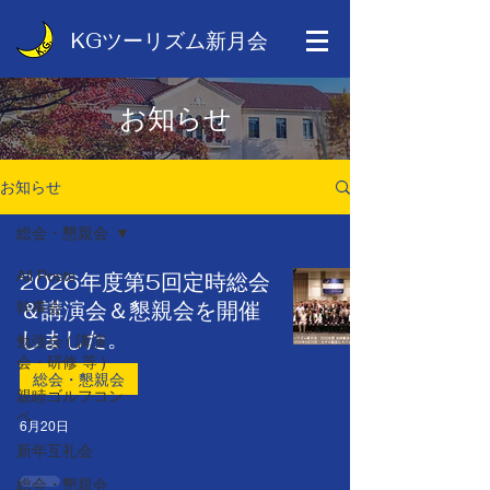
KGツーリズム新月会
お知らせ
お知らせ
総会・懇親会
All Posts
2026年度第5回定時総会
＆講演会＆懇親会を開催
幹事会
しました。
勉強会 ( 講演
会・研修 等 )
総会・懇親会
親睦ゴルフコン
ペ
6月20日
新年互礼会
総会・懇親会