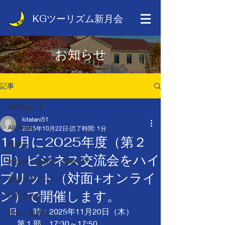
KGツーリズム新月会
お知らせ
記事
All Posts
kitatani51
All Posts
2025年10月22日
読了時間: 1分
11月に2025年度（第２
幹事会
回）ビジネス交流会をハイ
勉強会 ( 講演会・研修 等 )
ブリット（対面+オンライ
親睦ゴルフコンペ
ン）で開催します。
新年互礼会
日　　時：2025年11月20日（木）　
総会・懇親会
　第１部　17:30～17:50　