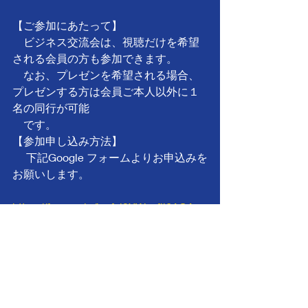
【ご参加にあたって】
　ビジネス交流会は、視聴だけを希望
される会員の方も参加できます。
　なお、プレゼンを希望される場合、
プレゼンする方は会員ご本人以外に１
名の同行が可能
　です。
【参加申し込み方法】
 　下記Google フォームよりお申込みを
お願いします。
https://forms.gle/bwfvi2XWxyfij6AQA
【参加申込期日】
　 11月17日（月）
勉強会 ( 講演会・研修 等 )